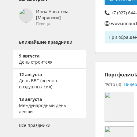
Клавишники
Деловые мероприятия
Банкетные залы
Бармен-шоу
Аттракционы
Народные инструменты
Столовые
Инна Учватова
+7 (927) 644
Свадебные агентства
Огненное шоу (Fire-
Презентационное
[Мордовия]
Саксофонисты
Кафе
show)
оборудование
Event агентства
Певица
Скрипка
Загородные клубы,
Песочное шоу
Кейтеринг
Студии детских
виллы, коттеджи
Ударные, перкуссия
При обращени
праздников
Травести-Шоу
Фейерверки
Ближайшие праздники
Отели, гостиницы
Ресторанные
Концертные агентства
Шоу барабанов
музыканты
Базы отдыха, турбазы
Визажисты
9 августа
Рекламные агентства и
Шоу мыльных пузырей
Альтернативная музыка
День строителя
Бары, пабы
PR
Парикмахеры
Экстрим-шоу
Фольклор
Ночные клубы
Продюсерские центры
Стилисты
Портфолио 
12 августа
Цыганские коллективы
Банкетные шатры
День ВВС (военно-
Букинговые агентства
Танцы, Шоу-балеты
Мастер ногтевого
Фото
(8)
Виде
воздушных сил)
сервиса
Шансон
Конференц-залы
Модельные агентства
Клубные танцы,
Аниматоры
Боди-арт
Караоке-клубы
13 августа
DJ
Международный день
Стриптиз, Эротические
Свадебный
Аранжировщики
левши
шоу
распорядитель,
Звукооператоры
координатор
Все праздники
Композиторы
Сценаристы