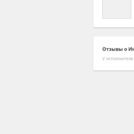
Поэты и поэзия (лирика)
Хореографы
Топ модели
Фотомодели
Автомобили, Лимузины
Отзывы о И
Студии звукозаписи
У исполнителя
Театральные костюмы